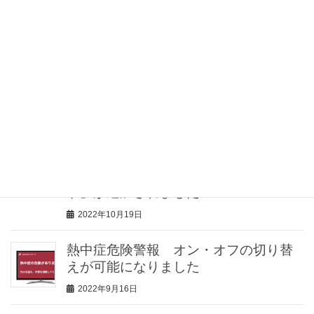
2023年2月10日
介護士向け情報サイト「きらッコノー
ト」様にて、見守りセンサー「みるモ
ニ」をご紹介していただきました
2023年2月2日
見守りセンサー「みるモニ」機能追
加！見守り対象者が留守の場合に、家
の防犯に役立つ「留守（防犯）モー
ド」が追加されました
2022年10月19日
熱中症危険警報 オン・オフの切り替
えが可能になりました
2022年9月16日