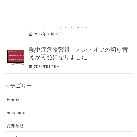
見守りセンサー「みるモニ」機能追
加！見守り対象者が留守の場合に、家
の防犯に役立つ「留守（防犯）モー
ド」が追加されました
2022年10月19日
熱中症危険警報 オン・オフの切り替
えが可能になりました
2022年9月16日
カテゴリー
Beapo
mirumoni
お知らせ