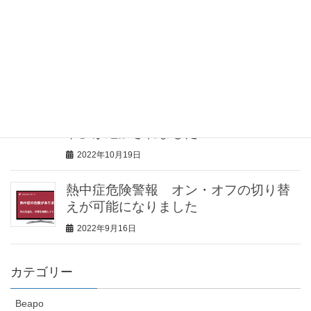
ト」様にて、見守りセンサー「みるモ
ニ」をご紹介していただきました
2023年2月2日
見守りセンサー「みるモニ」機能追
加！見守り対象者が留守の場合に、家
の防犯に役立つ「留守（防犯）モー
ド」が追加されました
2022年10月19日
熱中症危険警報 オン・オフの切り替
えが可能になりました
2022年9月16日
カテゴリー
Beapo