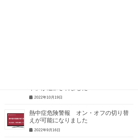
掲載していただきました
2023年2月10日
介護士向け情報サイト「きらッコノー
ト」様にて、見守りセンサー「みるモ
ニ」をご紹介していただきました
2023年2月2日
見守りセンサー「みるモニ」機能追
加！見守り対象者が留守の場合に、家
の防犯に役立つ「留守（防犯）モー
ド」が追加されました
2022年10月19日
熱中症危険警報 オン・オフの切り替
えが可能になりました
2022年9月16日