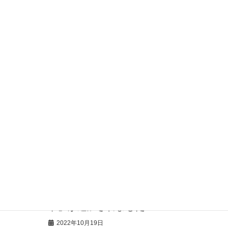
2023年2月17日
ファッション誌「éclat(エクラ)12月
号」で見守りセンサー「みるモニ」を
掲載していただきました
2023年2月10日
介護士向け情報サイト「きらッコノー
ト」様にて、見守りセンサー「みるモ
ニ」をご紹介していただきました
2023年2月2日
見守りセンサー「みるモニ」機能追
加！見守り対象者が留守の場合に、家
の防犯に役立つ「留守（防犯）モー
ド」が追加されました
2022年10月19日