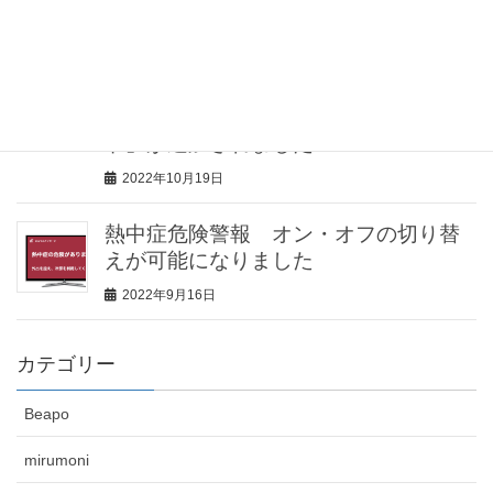
2023年2月2日
見守りセンサー「みるモニ」機能追
加！見守り対象者が留守の場合に、家
の防犯に役立つ「留守（防犯）モー
ド」が追加されました
2022年10月19日
熱中症危険警報 オン・オフの切り替
えが可能になりました
2022年9月16日
カテゴリー
Beapo
mirumoni