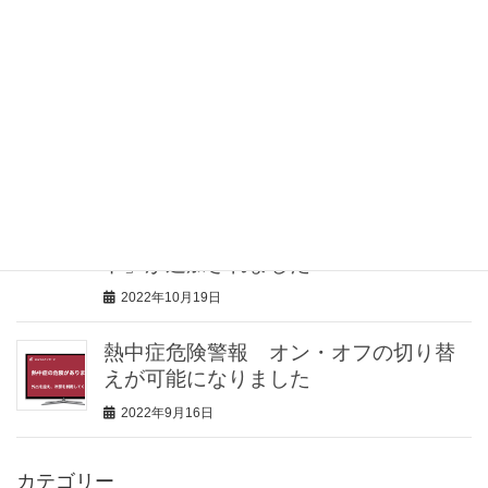
介護士向け情報サイト「きらッコノー
ト」様にて、見守りセンサー「みるモ
ニ」をご紹介していただきました
2023年2月2日
見守りセンサー「みるモニ」機能追
加！見守り対象者が留守の場合に、家
の防犯に役立つ「留守（防犯）モー
ド」が追加されました
2022年10月19日
熱中症危険警報 オン・オフの切り替
えが可能になりました
2022年9月16日
カテゴリー