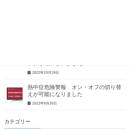
介護士向け情報サイト「きらッコノー
ト」様にて、見守りセンサー「みるモ
ニ」をご紹介していただきました
2023年2月2日
見守りセンサー「みるモニ」機能追
加！見守り対象者が留守の場合に、家
の防犯に役立つ「留守（防犯）モー
ド」が追加されました
2022年10月19日
熱中症危険警報 オン・オフの切り替
えが可能になりました
2022年9月16日
カテゴリー