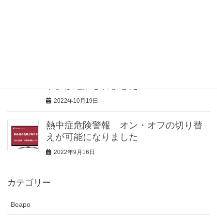
ニ」をご紹介していただきました
2023年2月2日
見守りセンサー「みるモニ」機能追
加！見守り対象者が留守の場合に、家
の防犯に役立つ「留守（防犯）モー
ド」が追加されました
2022年10月19日
熱中症危険警報 オン・オフの切り替
えが可能になりました
2022年9月16日
カテゴリー
Beapo