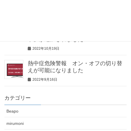
2023年2月2日
見守りセンサー「みるモニ」機能追
加！見守り対象者が留守の場合に、家
の防犯に役立つ「留守（防犯）モー
ド」が追加されました
2022年10月19日
熱中症危険警報 オン・オフの切り替
えが可能になりました
2022年9月16日
カテゴリー
Beapo
mirumoni