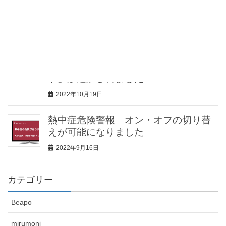
ニ」をご紹介していただきました
2023年2月2日
見守りセンサー「みるモニ」機能追
加！見守り対象者が留守の場合に、家
の防犯に役立つ「留守（防犯）モー
ド」が追加されました
2022年10月19日
熱中症危険警報 オン・オフの切り替
えが可能になりました
2022年9月16日
カテゴリー
Beapo
mirumoni