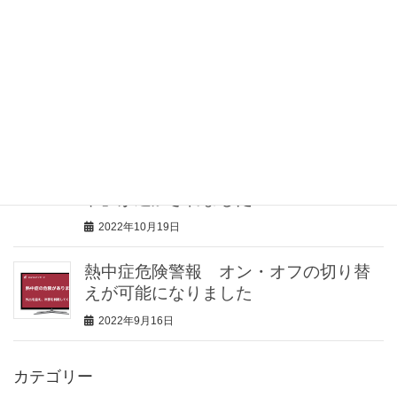
介護士向け情報サイト「きらッコノー
ト」様にて、見守りセンサー「みるモ
ニ」をご紹介していただきました
2023年2月2日
見守りセンサー「みるモニ」機能追
加！見守り対象者が留守の場合に、家
の防犯に役立つ「留守（防犯）モー
ド」が追加されました
2022年10月19日
熱中症危険警報 オン・オフの切り替
えが可能になりました
2022年9月16日
カテゴリー