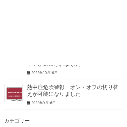
介護士向け情報サイト「きらッコノー
ト」様にて、見守りセンサー「みるモ
ニ」をご紹介していただきました
2023年2月2日
見守りセンサー「みるモニ」機能追
加！見守り対象者が留守の場合に、家
の防犯に役立つ「留守（防犯）モー
ド」が追加されました
2022年10月19日
熱中症危険警報 オン・オフの切り替
えが可能になりました
2022年9月16日
カテゴリー