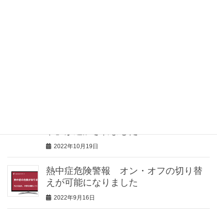
2023年2月10日
介護士向け情報サイト「きらッコノー
ト」様にて、見守りセンサー「みるモ
ニ」をご紹介していただきました
2023年2月2日
見守りセンサー「みるモニ」機能追
加！見守り対象者が留守の場合に、家
の防犯に役立つ「留守（防犯）モー
ド」が追加されました
2022年10月19日
熱中症危険警報 オン・オフの切り替
えが可能になりました
2022年9月16日