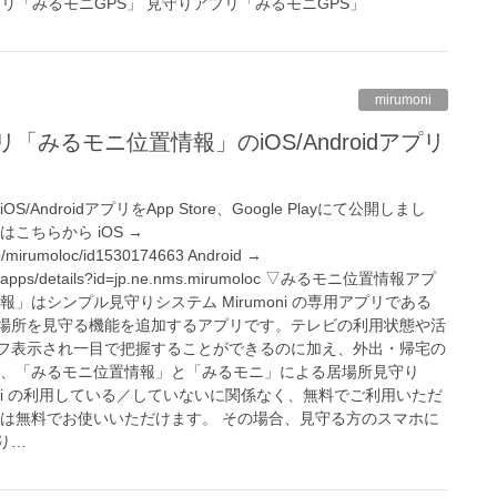
プリ「みるモニGPS」 見守りアプリ「みるモニGPS」
mirumoni
みるモニ位置情報」のiOS/Androidアプリ
AndroidアプリをApp Store、Google Playにて公開しまし
こちらから iOS →
pp/mirumoloc/id1530174663 Android →
store/apps/details?id=jp.ne.nms.mirumoloc ▽みるモニ位置情報アプ
」はシンプル見守りシステム Mirumoni の専用アプリである
場所を見守る機能を追加するアプリです。テレビの利用状態や活
フ表示され一目で把握することができるのに加え、外出・帰宅の
お、「みるモニ位置情報」と「みるモニ」による居場所見守り
moni の利用している／していないに関係なく、無料でご利用いただ
スは無料でお使いいただけます。 その場合、見守る方のスマホに
り…